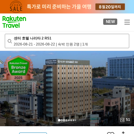
to
top
page
NEW
센터 호텔 나리타 2 R51
2026-08-21
-
2026-08-22
|
숙박 인원 2명
|
1개
51