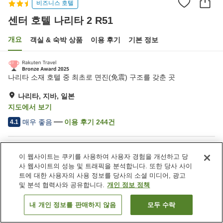
비즈니스 호텔
센터 호텔 나리타 2 R51
개요
객실 & 숙박 상품
이용 후기
기본 정보
나리타 소재 호텔 중 최초로 면진(免震) 구조를 갖춘 곳
나리타, 지바, 일본
지도에서 보기
매우 좋음
이용 후기
244
건
4.1
숙소 편의 시설/서비스
이 웹사이트는 쿠키를 사용하여 사용자 경험을 개선하고 당
Wi-Fi
주차장
사 웹사이트의 성능 및 트래픽을 분석합니다. 또한 당사 사이
스파 / 미용실
레스토랑
트에 대한 사용자의 사용 정보를 당사의 소셜 미디어, 광고
및 분석 협력사와 공유합니다.
개인 정보 정책
홈
일본
지바
나리타
센터 호텔 나리타 2 R51
내 개인 정보를 판매하지 않음
모두 수락
객실 보기