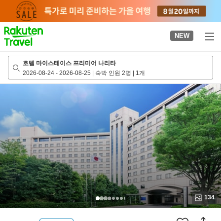
to
top
page
NEW
호텔 마이스테이스 프리미어 나리타
2026-08-24
-
2026-08-25
|
숙박 인원 2명
|
1개
134