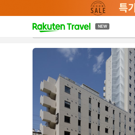
t
NEW
개요
객실 & 숙박 상품
이용 후기
하이라이트
편의 시설/
o
p
P
a
g
e
_
s
e
a
r
c
h