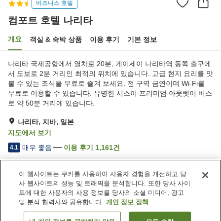
비즈니스 호텔
컴포트 호텔 나리타
개요
객실 & 숙박 상품
이용 후기
기본 정보
나리타 국제공항에서 열차로 20분, 게이세이 나리타역 동쪽 출구에
서 도보로 2분 거리인 최적의 위치에 있습니다. 고급 현지 요리를 맛
볼 수 있는 조식을 무료로 즐겨 보세요. 전 구역 금연이며 Wi-Fi를
무료로 이용할 수 있습니다. 유명한 시스이 프리미엄 아웃렛이 버스
로 약 50분 거리에 있습니다.
나리타, 지바, 일본
지도에서 보기
매우 좋음
이용 후기
1,161
건
4.1
이 웹사이트는 쿠키를 사용하여 사용자 경험을 개선하고 당
숙소 편의 시설/서비스
사 웹사이트의 성능 및 트래픽을 분석합니다. 또한 당사 사이
Wi-Fi
완전 금연
트에 대한 사용자의 사용 정보를 당사의 소셜 미디어, 광고
자동판매기
세탁 (유료)
및 분석 협력사와 공유합니다.
개인 정보 정책