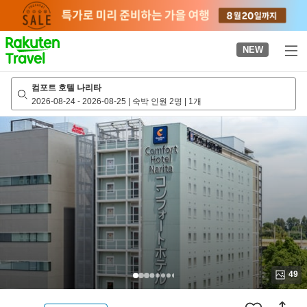
to
top
page
NEW
컴포트 호텔 나리타
2026-08-24
-
2026-08-25
|
숙박 인원 2명
|
1개
49