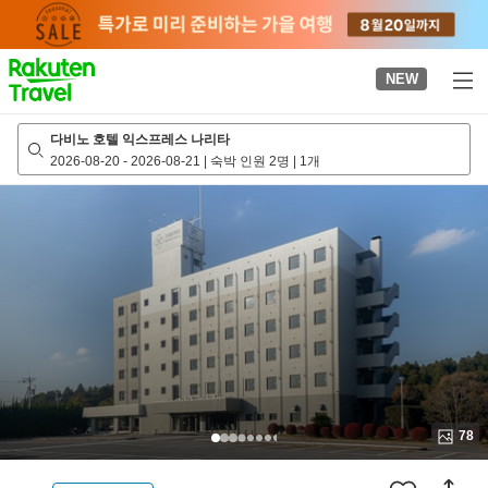
to
top
page
NEW
다비노 호텔 익스프레스 나리타
2026-08-20
-
2026-08-21
|
숙박 인원 2명
|
1개
78