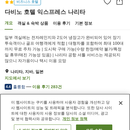
비즈니스 호텔
다비노 호텔 익스프레스 나리타
개요
객실 & 숙박 상품
이용 후기
기본 정보
일부 객실에는 전자레인지와 2도어 냉장고가 완비되어 있어 장기
투숙객이나 골프 여행객에게 적합 | 대형차를 포함하여 최대 100대
까지 무료 주차 가능 | 도시락 구매 가능(수량 한정/예약 불가/특정
일 휴무/매진 가능성 있음) | 나리타 공항 셔틀 서비스는 제공되지
않으니 자가용이나 택시 이용 요망
나리타, 지바, 일본
지도에서 보기
훌륭함
이용 후기
283
건
4.4
이 웹사이트는 쿠키를 사용하여 사용자 경험을 개선하고 당
숙소 편의 시설/서비스
사 웹사이트의 성능 및 트래픽을 분석합니다. 또한 당사 사이
Wi-Fi
레스토랑
트에 대한 사용자의 사용 정보를 당사의 소셜 미디어, 광고
주차 (무료)
대욕장
및 분석 협력사와 공유합니다.
개인 정보 정책