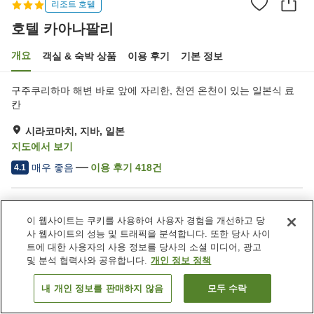
리조트 호텔
호텔 카아나팔리
개요
객실 & 숙박 상품
이용 후기
기본 정보
구주쿠리하마 해변 바로 앞에 자리한, 천연 온천이 있는 일본식 료
칸
시라코마치, 지바, 일본
지도에서 보기
매우 좋음
이용 후기
418
건
4.1
숙소 편의 시설/서비스
이 웹사이트는 쿠키를 사용하여 사용자 경험을 개선하고 당
주차장
라운지
사 웹사이트의 성능 및 트래픽을 분석합니다. 또한 당사 사이
자동판매기
상점
트에 대한 사용자의 사용 정보를 당사의 소셜 미디어, 광고
및 분석 협력사와 공유합니다.
개인 정보 정책
홈
일본
지바
시라코마치
호텔 카아나팔리
내 개인 정보를 판매하지 않음
모두 수락
객실 보기