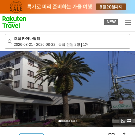
to
top
page
NEW
호텔 카아나팔리
2026-08-21
-
2026-08-22
|
숙박 인원 2명
|
1개
22