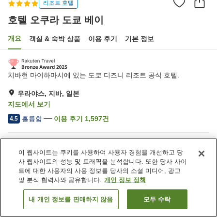
리조트 호텔
호텔 오쿠라 도쿄 베이
개요
객실 & 숙박 상품
이용 후기
기본 정보
치바현 마이하마시에 있는 도쿄 디즈니 리조트 공식 호텔.
우라야스, 지바, 일본
지도에서 보기
훌륭함
이용 후기
1,597
건
4.5
숙소 편의 시설/서비스
이 웹사이트는 쿠키를 사용하여 사용자 경험을 개선하고 당
Wi-Fi
주차장
사 웹사이트의 성능 및 트래픽을 분석합니다. 또한 당사 사이
역에서 도보 5분
스파 / 미용실
트에 대한 사용자의 사용 정보를 당사의 소셜 미디어, 광고
및 분석 협력사와 공유합니다.
개인 정보 정책
홈
일본
지바
우라야스
호텔 오쿠라 도쿄 베이
내 개인 정보를 판매하지 않음
모두 수락
객실 보기