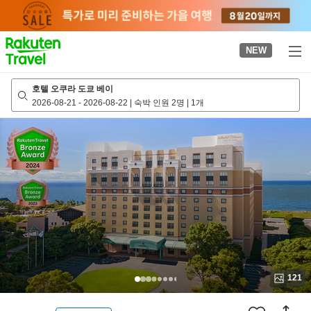
to
top
page
NEW
호텔 오쿠라 도쿄 베이
2026-08-21
-
2026-08-22
|
숙박 인원 2명
|
1개
121