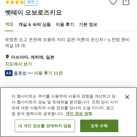
료칸
벳테이 오보로즈키요
개요
객실 & 숙박 상품
이용 후기
기본 정보
유명한 도고 온천에 조용히 자리 잡은 어른의 은신처 / 노천탕 완비
객실 19 개.
마쓰야마, 에히메, 일본
지도에서 보기
훌륭함
이용 후기
11
건
4.6
숙소 편의 시설/서비스
이 웹사이트는 쿠키를 사용하여 사용자 경험을 개선하고 당
주차장
상점
사 웹사이트의 성능 및 트래픽을 분석합니다. 또한 당사 사이
노천탕 (온천)
일본식 레스토랑
트에 대한 사용자의 사용 정보를 당사의 소셜 미디어, 광고
및 분석 협력사와 공유합니다.
개인 정보 정책
홈
일본
에히메
마쓰야마
벳테이 오보로즈키요
내 개인 정보를 판매하지 않음
모두 수락
객실 보기