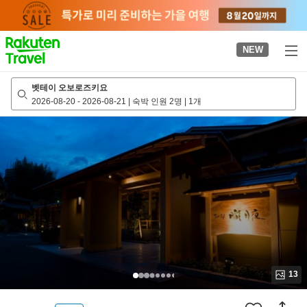
to
top
page
NEW
벳테이 오보로즈키요
2026-08-20
-
2026-08-21
|
숙박 인원 2명
|
1개
13