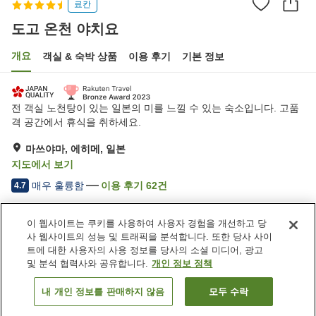
료칸
도고 온천 야치요
개요
객실 & 숙박 상품
이용 후기
기본 정보
전 객실 노천탕이 있는 일본의 미를 느낄 수 있는 숙소입니다. 고품
격 공간에서 휴식을 취하세요.
마쓰야마, 에히메, 일본
지도에서 보기
매우 훌륭함
이용 후기
62
건
4.7
이 웹사이트는 쿠키를 사용하여 사용자 경험을 개선하고 당
숙소 편의 시설/서비스
사 웹사이트의 성능 및 트래픽을 분석합니다. 또한 당사 사이
건물 내에 온천 있음
제트 욕조
트에 대한 사용자의 사용 정보를 당사의 소셜 미디어, 광고
프라이빗 다이닝
자동판매기
및 분석 협력사와 공유합니다.
개인 정보 정책
내 개인 정보를 판매하지 않음
모두 수락
객실 보기
홈
일본
에히메
마쓰야마
도고 온천 야치요