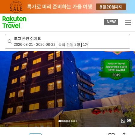
to
top
page
NEW
도고 온천 야치요
2026-08-21
-
2026-08-22
|
숙박 인원 2명
|
1개
56