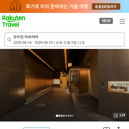
to
top
page
NEW
도미인 마쓰야마
2026-08-24
-
2026-08-25
|
숙박 인원 2명
|
1개
129