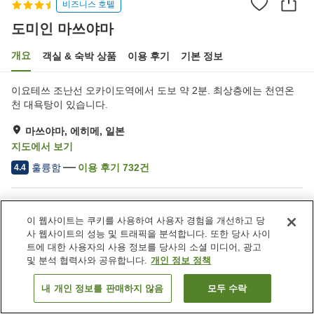
비즈니스 호텔
도미인 마쓰야마
개요
객실 & 숙박 상품
이용 후기
기본 정보
이요테쓰 조난선 오카이도역에서 도보 약 2분. 최상층에는 천연온
천 대욕탕이 있습니다.
마쓰야마, 에히메, 일본
지도에서 보기
훌륭함
이용 후기
732
건
4.4
숙소 편의 시설/서비스
이 웹사이트는 쿠키를 사용하여 사용자 경험을 개선하고 당
사우나
레스토랑
사 웹사이트의 성능 및 트래픽을 분석합니다. 또한 당사 사이
자동판매기
노천탕 (온천)
트에 대한 사용자의 사용 정보를 당사의 소셜 미디어, 광고
및 분석 협력사와 공유합니다.
개인 정보 정책
홈
일본
에히메
마쓰야마
도미인 마쓰야마
내 개인 정보를 판매하지 않음
모두 수락
객실 보기