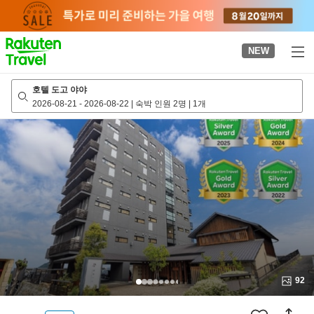
to
top
page
NEW
호텔 도고 야야
2026-08-21
-
2026-08-22
|
숙박 인원 2명
|
1개
92