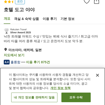
료칸
호텔 도고 야야
개요
객실 & 숙박 상품
이용 후기
기본 정보
낙천 트래블 어워드 수상 / 맛있는 뷔페 식사 즐기기 / 최고급 이마
바리 타올 여러 종류 제공 / 도고 온천까지 도보 약 5 분.
마쓰야마, 에히메, 일본
지도에서 보기
훌륭함
이용 후기
875
건
4.4
이 웹사이트는 쿠키를 사용하여 사용자 경험을 개선하고 당
숙소 편의 시설/서비스
사 웹사이트의 성능 및 트래픽을 분석합니다. 또한 당사 사이
주차장
스파 / 미용실
트에 대한 사용자의 사용 정보를 당사의 소셜 미디어, 광고
레스토랑
택배
및 분석 협력사와 공유합니다.
개인 정보 정책
내 개인 정보를 판매하지 않음
모두 수락
객실 보기
홈
일본
에히메
마쓰야마
호텔 도고 야야