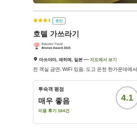
료칸
호텔 가쓰라기
마쓰야마, 에히메, 일본
지도에서 보기
전 객실 금연. WiFi 있음. 도고 온천 한가운데
투숙객 평점
4.1
매우 좋음
이용 후기
164
건