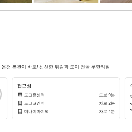
에서 온천 본관이 바로! 신선한 튀김과 도미 전골 무한리필
접근성
도고온센역
도보
9
분
도고코엔역
차로
2
분
미나미마치역
차로
4
분