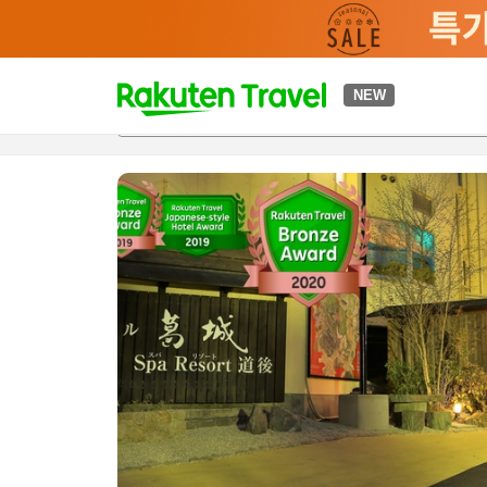
t
NEW
개요
객실 & 숙박 상품
이용 후기
하이라이트
편의 시설/
o
p
P
a
g
e
_
s
e
a
r
c
h