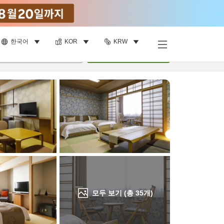
한국어
KOR
KRW
객실 보기
명
•
객실
1
개
검색
모두 보기 (총
35
개)