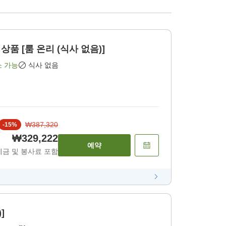
상품 [룸 온리 (식사 없음)]
소 가능
식사 없음
₩387,320
-
15
%
₩329,222
예약
세금 및 봉사료 포함
]