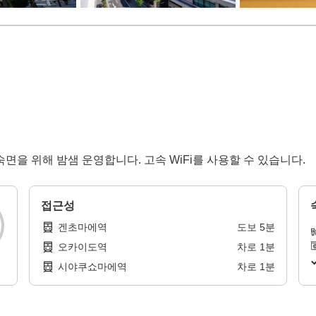
면을 위해 밤샘 운영합니다. 고속 WiFi를 사용할 수 있습니다.
접근성
겐초마에역
도보
5
분
오카이도역
차로
1
분
시야쿠쇼마에역
차로
1
분