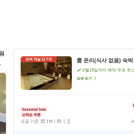
샤워
잔여 객실 단
7
개
룸 온리(식사 없음) 숙박 
러
8월19일
까지 예약 무료 취
상세 보기
Seasonal Sale
선착순 쿠폰
요금 기준:
1
박
|
|