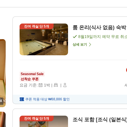
잔여 객실 단
5
개
룸 온리(식사 없음) 숙박 
8월19일
까지 예약 무료 취
상세 보기
Seasonal Sale
선착순 쿠폰
요금 기준:
1
박
|
|
쿠폰 적용 대상
₩88,886
할인
8
잔여 객실 단
5
개
조식 포함 [조식 (일본식)