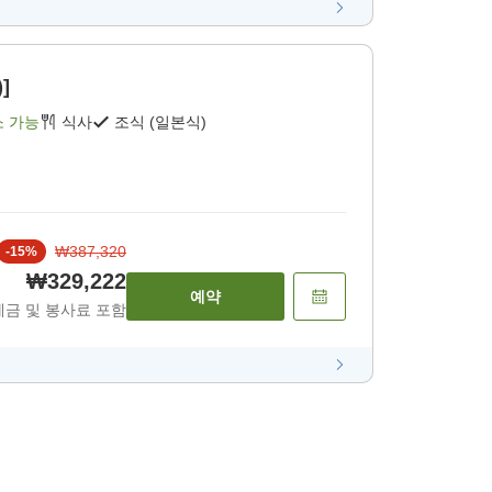
]
소 가능
식사
조식 (일본식)
₩387,320
-
15
%
₩329,222
예약
세금 및 봉사료 포함