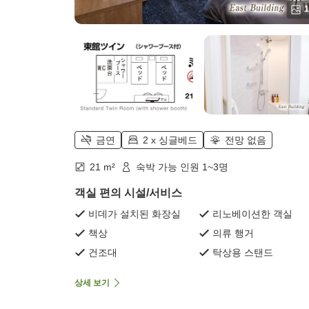
1
금연
2 x 싱글베드
전망 없음
21 m²
숙박 가능 인원 1~3명
객실 편의 시설/서비스
비데가 설치된 화장실
리노베이션한 객실
책상
의류 행거
건조대
탁상용 스탠드
상세 보기