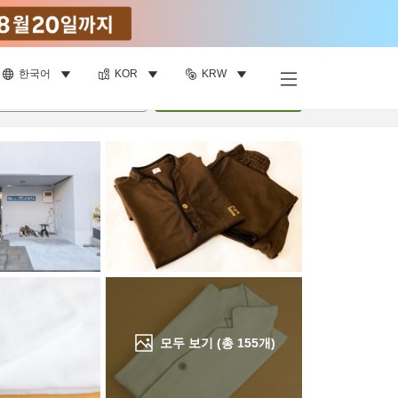
한국어
KOR
KRW
객실 보기
명
•
객실
1
개
검색
모두 보기 (총
155
개)