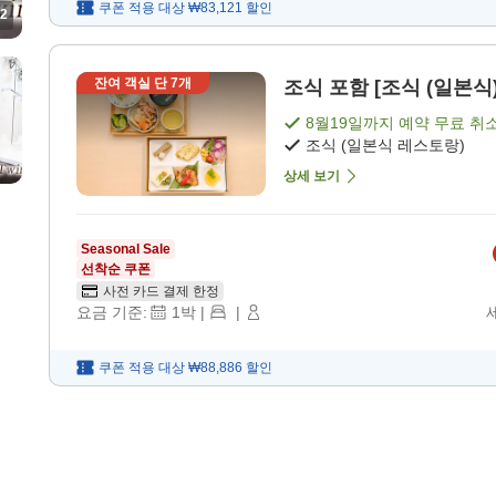
쿠폰 적용 대상
₩83,121
할인
2
잔여 객실 단
7
개
조식 포함 [조식 (일본식)
8월19일
까지 예약 무료 취
조식 (일본식 레스토랑)
상세 보기
Seasonal Sale
선착순 쿠폰
사전 카드 결제 한정
요금 기준:
1
박
|
|
쿠폰 적용 대상
₩88,886
할인