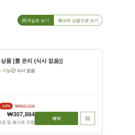
객실로 보기
숙박 상품으로 보기
상품 [룸 온리 (식사 없음)]
소 가능
식사 없음
₩362,216
-
14
%
₩307,884
예약
세금 및 봉사료 포함