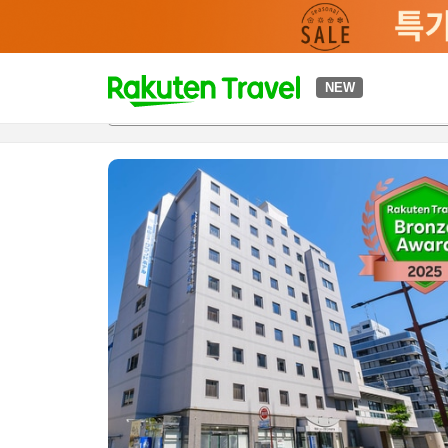
t
NEW
개요
객실 & 숙박 상품
이용 후기
하이라이트
편의 시설/
o
p
P
a
g
e
_
s
e
a
r
c
h