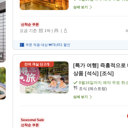
상세 보기
선착순 쿠폰
요금 기준:
1
박
|
|
쿠폰 적용 대상
₩78,651
할인
4
잔여 객실 단
2
개
[특가 여행] 즉흥적으로 떠나는 온천
상품 [석식] [조식]
8월16일
까지 예약 무료 취
조식 (레스토랑)
상세 보기
Seasonal Sale
선착순 쿠폰