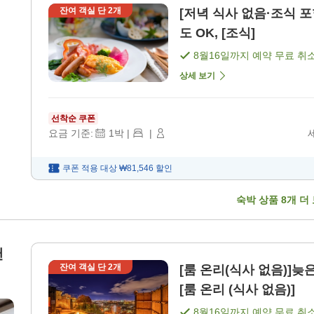
잔여 객실 단
2
개
[저녁 식사 없음·조식 포함]
도 OK, [조식]
8월16일
까지 예약 무료 취
상세 보기
선착순 쿠폰
요금 기준:
1
박
|
|
쿠폰 적용 대상
₩81,546
할인
숙박 상품
8
개 더
탠
잔여 객실 단
2
개
[룸 온리(식사 없음)]늦
[룸 온리 (식사 없음)]
8월16일
까지 예약 무료 취