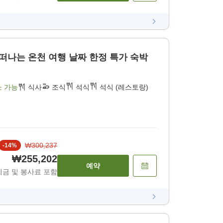
 여행 날짜 한정 특가 숙박
소 가능
식사
조식
석식
석식 (레스토랑)
₩300,237
-
14
%
₩255,202
예약
세금 및 봉사료 포함