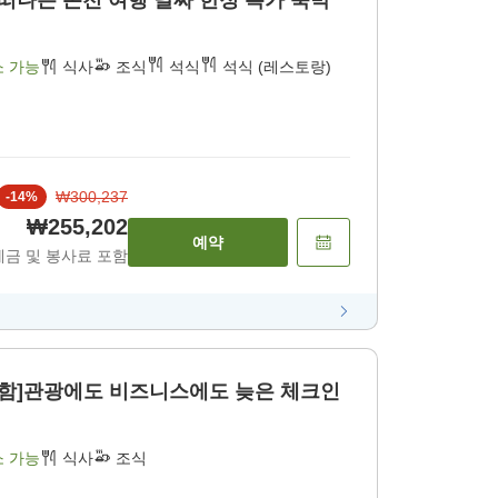
 여행 날짜 한정 특가 숙박
소 가능
식사
조식
석식
석식 (레스토랑)
₩300,237
-
14
%
₩255,202
예약
세금 및 봉사료 포함
관광에도 비즈니스에도 늦은 체크인
소 가능
식사
조식