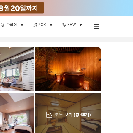
한국어
KOR
KRW
객실 보기
명
•
객실
1
개
검색
모두 보기 (총
68
개)