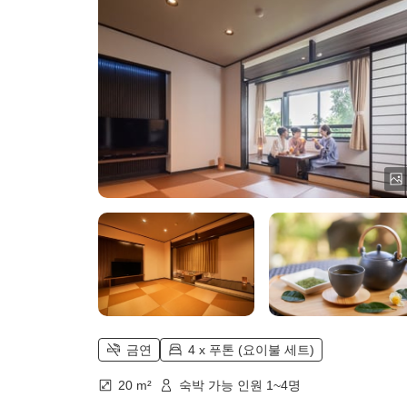
금연
4 x 푸톤 (요이불 세트)
20 m²
숙박 가능 인원 1~4명