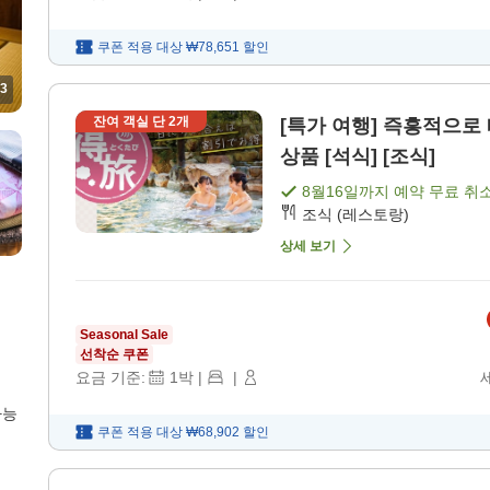
쿠폰 적용 대상
₩78,651
할인
3
잔여 객실 단
2
개
[특가 여행] 즉흥적으로 떠나는 온천
상품 [석식] [조식]
8월16일
까지 예약 무료 취
조식 (레스토랑)
상세 보기
Seasonal Sale
선착순 쿠폰
요금 기준:
1
박
|
|
가능
쿠폰 적용 대상
₩68,902
할인