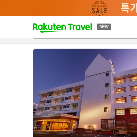
t
NEW
개요
객실 & 숙박 상품
이용 후기
편의 시설/서비스
o
p
P
a
g
e
_
s
e
a
r
c
h