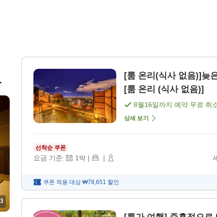
[룸 온리(식사 없음)]늦
실
[룸 온리 (식사 없음)]
8월16일
까지 예약 무료 취
상세 보기
선착순 쿠폰
요금 기준:
1
박
|
|
쿠폰 적용 대상
₩78,651
할인
3