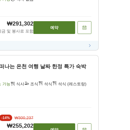
₩291,302
예약
세금 및 봉사료 포함
 여행 날짜 한정 특가 숙박
소 가능
식사
조식
석식
석식 (레스토랑)
₩300,237
-
14
%
₩255,202
예약