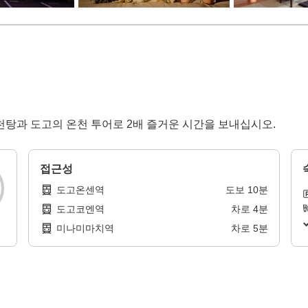
천탕과 도고의 온천 투어로 2배 즐거운 시간을 보내십시오.
접근성
도고온센역
도보
10
분
도고코엔역
차로
4
분
미나미마치역
차로
5
분