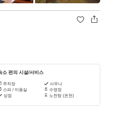
숙소 편의 시설/서비스
주차장
사우나
스파 / 미용실
수영장
상점
노천탕 (온천)