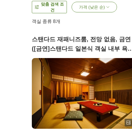
맞춤 검색 조
가격 (낮은 순)
건
객실 종류
8
개
스탠다드 재패니즈룸, 전망 없음, 금연
([금연]스탠다드 일본식 객실 내부 욕
있음(전망 없음))