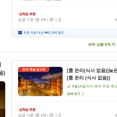
선착순 쿠폰
요금 기준:
1
박
|
|
쿠폰 적용 대상
₩81,546
할인
숙박 상품
8
개 더
탠
잔여 객실 단
2
개
[룸 온리(식사 없음)]늦
음)
[룸 온리 (식사 없음)]
8월16일
까지 예약 무료 취
상세 보기
선착순 쿠폰
요금 기준:
1
박
|
|