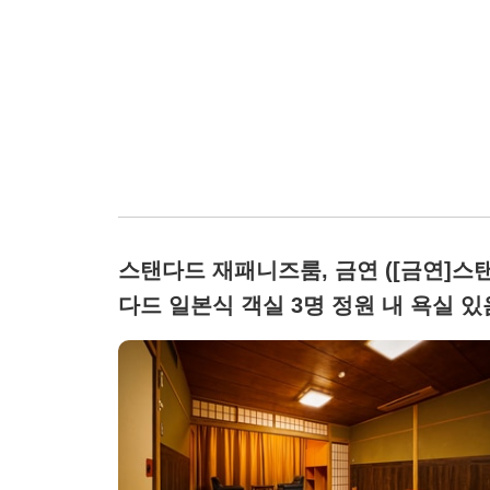
스탠다드 재패니즈룸, 금연 ([금연]스
다드 일본식 객실 3명 정원 내 욕실 있