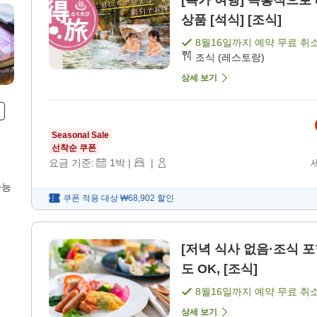
[특가 여행] 즉흥적으로 떠나는 온천
상품 [석식] [조식]
8월16일
까지 예약 무료 취
조식 (레스토랑)
상세 보기
Seasonal Sale
선착순 쿠폰
요금 기준:
1
박
|
|
가능
쿠폰 적용 대상
₩68,902
할인
[저녁 식사 없음·조식 포함]
도 OK, [조식]
8월16일
까지 예약 무료 취
상세 보기