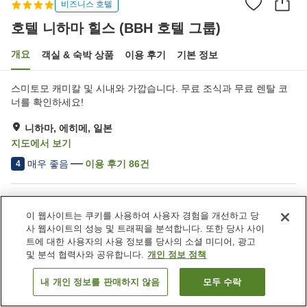
비즈니스 호텔
호텔 니하마 힐스 (BBH 호텔 그룹)
개요
객실 & 숙박 상품
이용 후기
기본 정보
스미토모 캐미칼 및 시내와 가깝습니다. 무료 조식과 무료 렌탈 코
너를 확인하세요!
니하마, 에히메, 일본
지도에서 보기
매우 좋음
이용 후기
86
건
4
숙소 편의 시설/서비스
이 웹사이트는 쿠키를 사용하여 사용자 경험을 개선하고 당
주차장
레스토랑
사 웹사이트의 성능 및 트래픽을 분석합니다. 또한 당사 사이
자동판매기
택배
트에 대한 사용자의 사용 정보를 당사의 소셜 미디어, 광고
및 분석 협력사와 공유합니다.
개인 정보 정책
홈
일본
에히메
니하마
호텔 니하마 힐스 (BBH 호텔 그룹)
내 개인 정보를 판매하지 않음
모두 수락
객실 보기