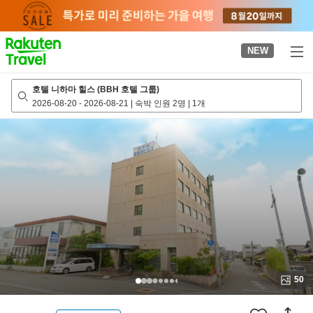
to
top
page
NEW
호텔 니하마 힐스 (BBH 호텔 그룹)
2026-08-20
-
2026-08-21
|
숙박 인원 2명
|
1개
50