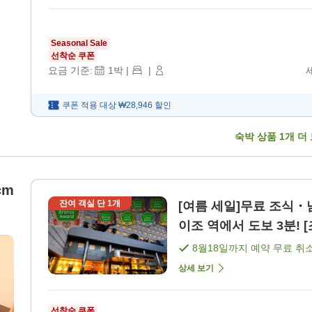
Seasonal Sale
선착순 쿠폰
요금 기준:
1
박
|
|
쿠폰 적용 대상
₩28,946
할인
숙박 상품
1
개 더
cm
잔여 객실 단
1
개
[여름 세일]무료 조식・
이조 역에서 도보 3분! [
8월18일
까지 예약 무료 취
상세 보기
선착순 쿠폰