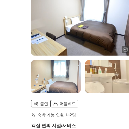
금연
더블베드
숙박 가능 인원 1~2명
객실 편의 시설/서비스