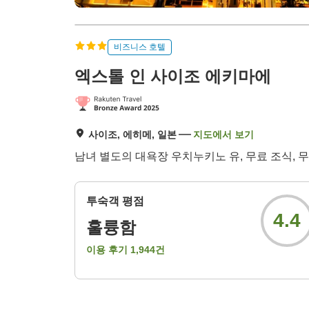
비즈니스 호텔
엑스톨 인 사이조 에키마에
사이조, 에히메, 일본
지도에서 보기
남녀 별도의 대욕장 우치누키노 유, 무료 조식, 무료
투숙객 평점
4.4
훌륭함
이용 후기
1,944
건