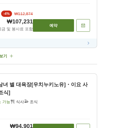
₩112,874
-
4
%
₩107,231
예약
세금 및 봉사료 포함
 보기
남녀 별 대욕장[우치누키노유]・이요 사
조식]
소 가능
식사
조식
₩94,901