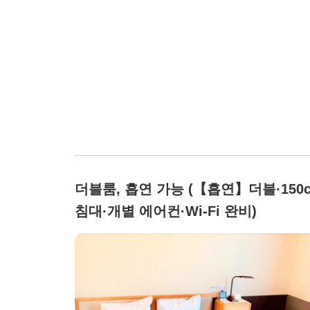
더블룸, 흡연 가능 (【흡연】더블·150
침대·개별 에어컨·Wi-Fi 완비)