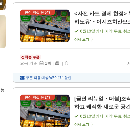
6
잔여 객실 단
5
개
<사전 카드 결제 한정>
키노유'・이시즈치산으로의
8월18일
까지 예약 무료 취
상세 보기
선착순 쿠폰
요금 기준:
1
박
|
|
쿠폰 적용 대상
₩30,474
할인
가능
잔여 객실 단
2
개
[금연 리뉴얼・더블]조식
하고 쾌적한 새로운 공간!
8월18일
까지 예약 무료 취
상세 보기