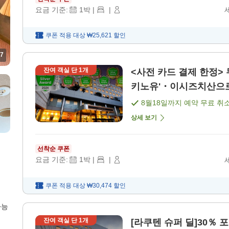
요금 기준:
1
박
|
|
쿠폰 적용 대상
₩25,621
할인
7
잔여 객실 단
1
개
<사전 카드 결제 한정>
키노유'・이시즈치산으로의
8월18일
까지 예약 무료 취
상세 보기
선착순 쿠폰
요금 기준:
1
박
|
|
쿠폰 적용 대상
₩30,474
할인
가능
잔여 객실 단
1
개
[라쿠텐 슈퍼 딜]30％