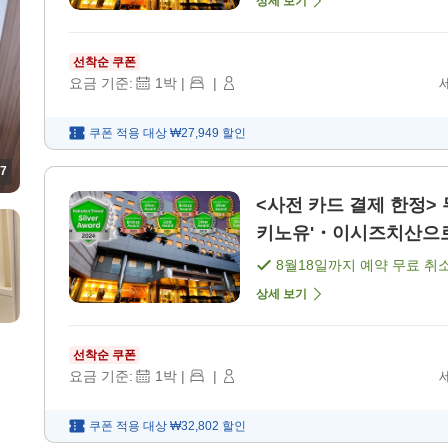
상세 보기
선착순 쿠폰
요금 기준:
1
박
|
|
쿠폰 적용 대상
₩27,949
할인
7
<사전 카드 결제 한정>
키노유'・이시즈치산으로의
8월18일
까지 예약 무료 취
상세 보기
선착순 쿠폰
요금 기준:
1
박
|
|
쿠폰 적용 대상
₩32,802
할인