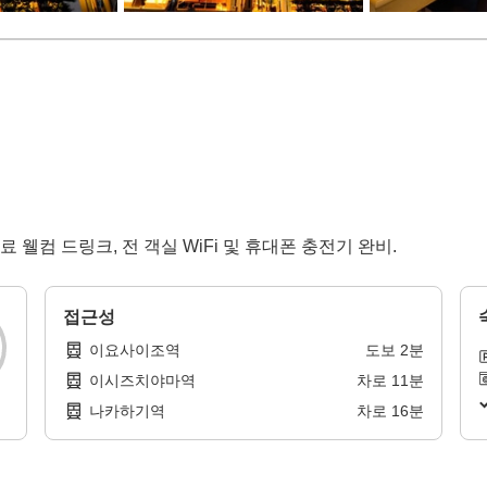
 웰컴 드링크, 전 객실 WiFi 및 휴대폰 충전기 완비.
접근성
이요사이조역
도보
2
분
이시즈치야마역
차로
11
분
나카하기역
차로
16
분