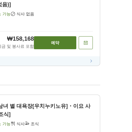
없음)]
소 가능
식사 없음
₩158,168
예약
세금 및 봉사료 포함
남녀 별 대욕장[우치누키노유]・이요 사
조식]
소 가능
식사
조식