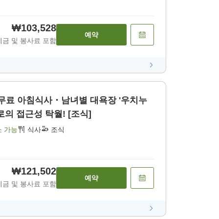
₩103,528
예약
세금 및 봉사료 포함
 무료 아침식사・남녀별 대욕장 '우치누
 접근성 탁월! [조식]
소 가능
식사
조식
₩121,502
예약
세금 및 봉사료 포함