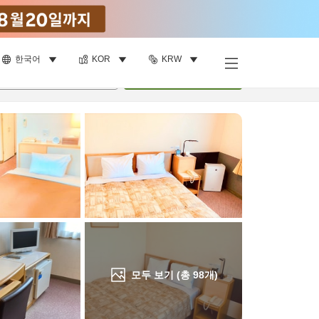
한국어
KOR
KRW
객실 보기
명
•
객실
1
개
검색
모두 보기 (총
98
개)