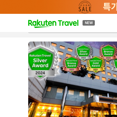
t
NEW
개요
객실 & 숙박 상품
이용 후기
하이라이트
편의 시설/
o
p
P
a
g
e
_
s
e
a
r
c
h