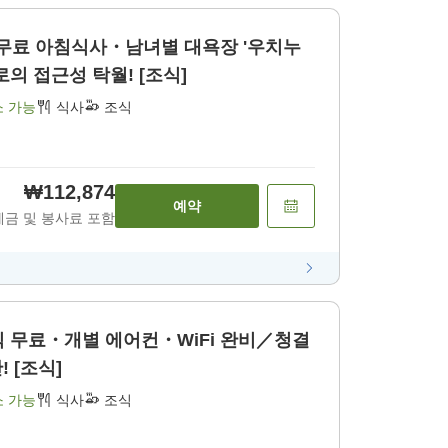
 무료 아침식사・남녀별 대욕장 '우치누
 접근성 탁월! [조식]
소 가능
식사
조식
₩112,874
예약
세금 및 봉사료 포함
 무료・개별 에어컨・WiFi 완비／청결
 [조식]
소 가능
식사
조식