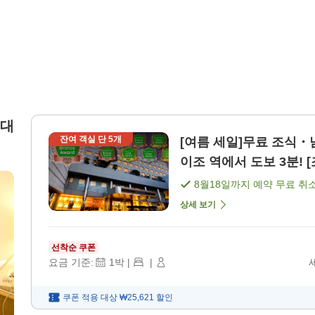
침대
잔여 객실 단
5
개
[여름 세일]무료 조식・
이조 역에서 도보 3분! [
8월18일
까지 예약 무료 취
상세 보기
선착순 쿠폰
요금 기준:
1
박
|
|
쿠폰 적용 대상
₩25,621
할인