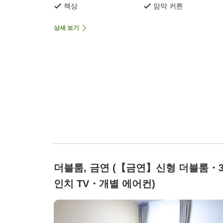
책상
암막 커튼
상세 보기
더블룸, 금연 (【금연】신형 더블룸・3
인치 TV・개별 에어컨)