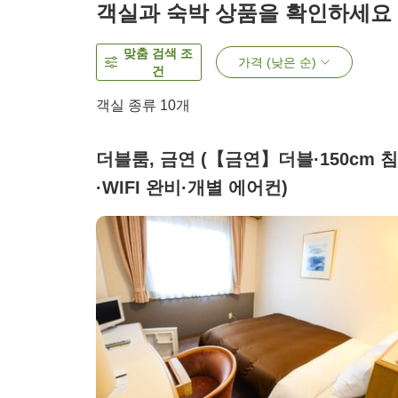
객실과 숙박 상품을 확인하세요
맞춤 검색 조
가격 (낮은 순)
건
객실 종류
10
개
더블룸, 금연 (【금연】더블·150cm 
·WIFI 완비·개별 에어컨)