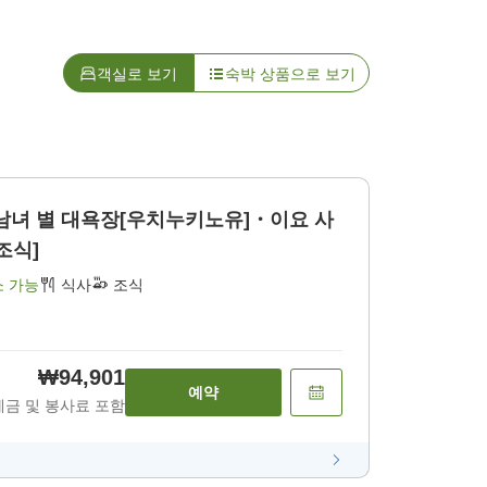
객실로 보기
숙박 상품으로 보기
남녀 별 대욕장[우치누키노유]・이요 사
조식]
소 가능
식사
조식
₩94,901
예약
세금 및 봉사료 포함