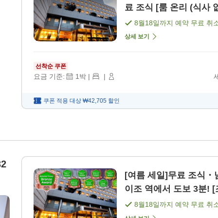
료 조식 [룸 온리 (식사 
8월18일
까지 예약 무료 취
상세 보기
선착순 쿠폰
요금 기준:
1
박
|
|
쿠폰 적용 대상
₩42,705
할인
2
[여름 세일]무료 조식・
이조 역에서 도보 3분! [
8월18일
까지 예약 무료 취