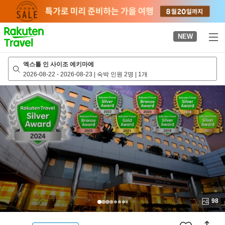
to
top
page
NEW
엑스톨 인 사이조 에키마에
2026-08-22
-
2026-08-23
|
숙박 인원 2명
|
1개
98