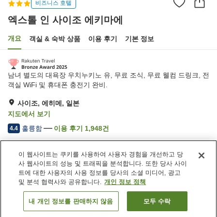
비즈니스 호텔
엑스톨 인 사이조 에키마에
개요
객실 & 숙박 상품
이용 후기
기본 정보
남녀 별도의 대욕장 우치누키노 유, 무료 조식, 무료 웰컴 드링크, 전
객실 WiFi 및 휴대폰 충전기 완비.
사이조, 에히메, 일본
지도에서 보기
훌륭함
이용 후기
1,948
건
4.4
이 웹사이트는 쿠키를 사용하여 사용자 경험을 개선하고 당
숙소 편의 시설/서비스
사 웹사이트의 성능 및 트래픽을 분석합니다. 또한 당사 사이
주차장
자동판매기
트에 대한 사용자의 사용 정보를 당사의 소셜 미디어, 광고
세탁 (무료)
대욕장
및 분석 협력사와 공유합니다.
개인 정보 정책
내 개인 정보를 판매하지 않음
모두 수락
객실 보기
홈
일본
에히메
사이조
엑스톨 인 사이조 에키마에