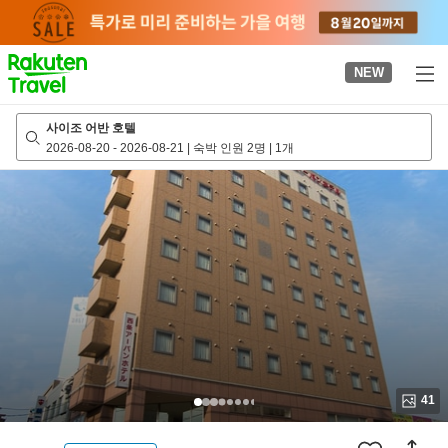
to
top
page
NEW
사이조 어반 호텔
2026-08-20
-
2026-08-21
|
숙박 인원 2명
|
1개
41