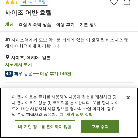
비즈니스 호텔
사이조 어반 호텔
개요
객실 & 숙박 상품
이용 후기
기본 정보
JR 사이조역에서 도보 약 1분 거리에 있는 이 호텔은 비즈니스 및
레저 여행객에게 편리합니다.
사이조, 에히메, 일본
지도에서 보기
매우 좋음
이용 후기
149
건
4.2
숙소 편의 시설/서비스
이 웹사이트는 쿠키를 사용하여 사용자 경험을 개선하고 당
Wi-Fi
레스토랑
사 웹사이트의 성능 및 트래픽을 분석합니다. 또한 당사 사이
카페
자동판매기
트에 대한 사용자의 사용 정보를 당사의 소셜 미디어, 광고
및 분석 협력사와 공유합니다.
개인 정보 정책
홈
일본
에히메
사이조
사이조 어반 호텔
내 개인 정보를 판매하지 않음
모두 수락
객실 보기