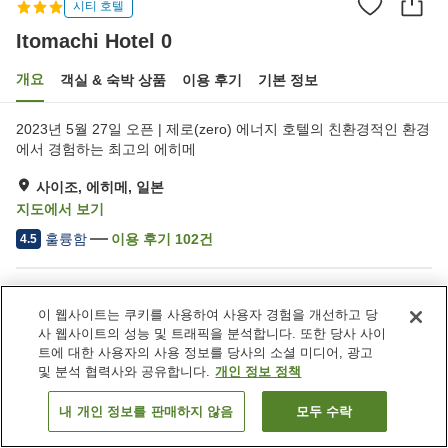
시티 호텔
Itomachi Hotel 0
개요
객실 & 숙박 상품
이용 후기
기본 정보
2023년 5월 27일 오픈 | 제로(zero) 에너지 호텔의 친환경적인 환경
에서 경험하는 최고의 에히메
사이조, 에히메, 일본
지도에서 보기
훌륭함
이용 후기
102
건
4.5
숙소 편의 시설/서비스
이 웹사이트는 쿠키를 사용하여 사용자 경험을 개선하고 당
라운지
바
사 웹사이트의 성능 및 트래픽을 분석합니다. 또한 당사 사이
자동판매기
회의실
트에 대한 사용자의 사용 정보를 당사의 소셜 미디어, 광고
및 분석 협력사와 공유합니다.
개인 정보 정책
홈
일본
에히메
사이조
Itomachi Hotel 0
내 개인 정보를 판매하지 않음
모두 수락
객실 보기