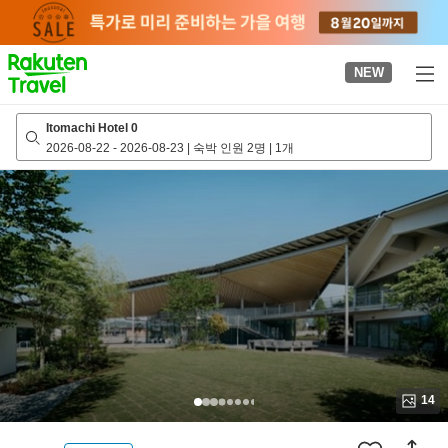
to
top
page
NEW
Itomachi Hotel 0
2026-08-22
-
2026-08-23
|
숙박 인원 2명
|
1개
14