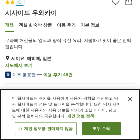
인
시사이드 우와카이
개요
객실 & 숙박 상품
이용 후기
기본 정보
우와해 해산물의 일식과 양식 퓨전 요리. 저렴하고 맛이 좋은 민박
집입니다.
세이요, 에히메, 일본
지도에서 보기
매우 훌륭함
이용 후기
49
건
5
숙소 편의 시설/서비스
이 웹사이트는 쿠키를 사용하여 사용자 경험을 개선하고 당
주차장
택배
사 웹사이트의 성능 및 트래픽을 분석합니다. 또한 당사 사이
트에 대한 사용자의 사용 정보를 당사의 소셜 미디어, 광고
및 분석 협력사와 공유합니다.
개인 정보 정책
홈
일본
에히메
세이요
시사이드 우와카이
내 개인 정보를 판매하지 않음
모두 수락
객실 보기