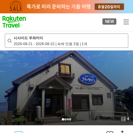
to
top
page
NEW
시사이드 우와카이
2026-08-21
-
2026-08-22
|
숙박 인원 2명
|
1개
4