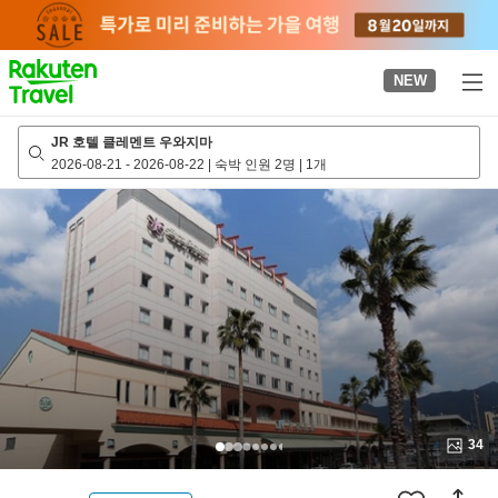
to
top
page
NEW
JR 호텔 클레멘트 우와지마
2026-08-21
-
2026-08-22
|
숙박 인원 2명
|
1개
34