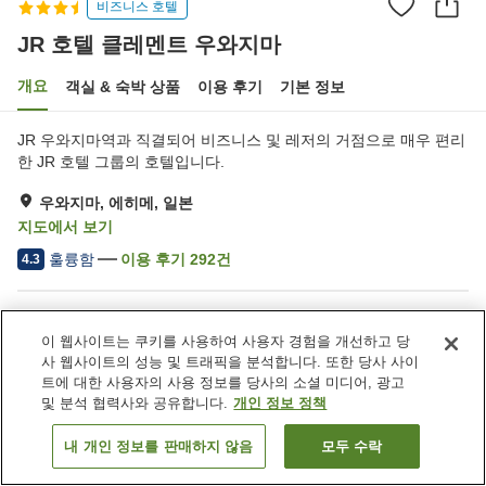
비즈니스 호텔
JR 호텔 클레멘트 우와지마
개요
객실 & 숙박 상품
이용 후기
기본 정보
JR 우와지마역과 직결되어 비즈니스 및 레저의 거점으로 매우 편리
한 JR 호텔 그룹의 호텔입니다.
우와지마, 에히메, 일본
지도에서 보기
훌륭함
이용 후기
292
건
4.3
숙소 편의 시설/서비스
이 웹사이트는 쿠키를 사용하여 사용자 경험을 개선하고 당
주차장
스파 / 미용실
사 웹사이트의 성능 및 트래픽을 분석합니다. 또한 당사 사이
레스토랑
자동판매기
트에 대한 사용자의 사용 정보를 당사의 소셜 미디어, 광고
및 분석 협력사와 공유합니다.
개인 정보 정책
홈
일본
에히메
우와지마
JR 호텔 클레멘트 우와지마
내 개인 정보를 판매하지 않음
모두 수락
객실 보기