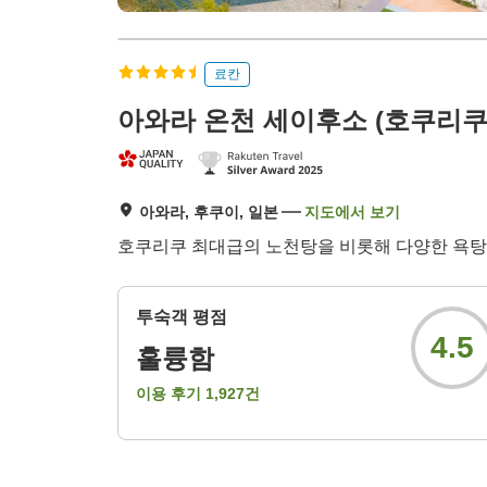
료칸
아와라 온천 세이후소 (호쿠리쿠
아와라, 후쿠이, 일본
지도에서 보기
호쿠리쿠 최대급의 노천탕을 비롯해 다양한 욕탕을
투숙객 평점
4.5
훌륭함
이용 후기
1,927
건