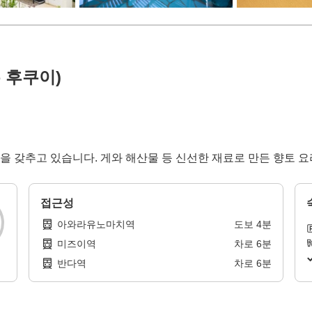
 후쿠이)
 갖추고 있습니다. 게와 해산물 등 신선한 재료로 만든 향토 요
접근성
아와라유노마치역
도보
4
분
미즈이역
차로
6
분
반다역
차로
6
분