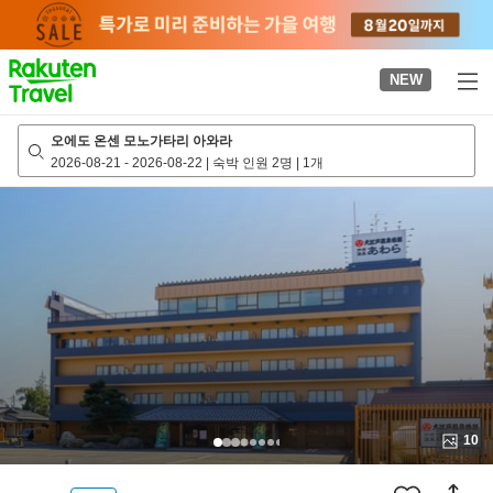
to
top
page
NEW
오에도 온센 모노가타리 아와라
2026-08-21
-
2026-08-22
|
숙박 인원 2명
|
1개
10