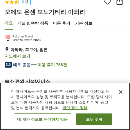
료칸
오에도 온센 모노가타리 아와라
개요
객실 & 숙박 상품
이용 후기
기본 정보
아와라, 후쿠이, 일본
지도에서 보기
매우 좋음
이용 후기
758
건
3.9
숙소 편의 시설/서비스
주차장
사우나
이 웹사이트는 쿠키를 사용하여 사용자 경험을 개선하고 당
레스토랑
상점
사 웹사이트의 성능 및 트래픽을 분석합니다. 또한 당사 사이
트에 대한 사용자의 사용 정보를 당사의 소셜 미디어, 광고
및 분석 협력사와 공유합니다.
개인 정보 정책
홈
일본
후쿠이
아와라
오에도 온센 모노가타리 아와라
내 개인 정보를 판매하지 않음
모두 수락
객실 보기