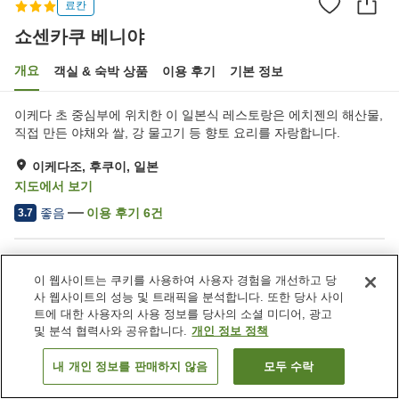
료칸
쇼센카쿠 베니야
개요
객실 & 숙박 상품
이용 후기
기본 정보
이케다 초 중심부에 위치한 이 일본식 레스토랑은 에치젠의 해산물,
직접 만든 야채와 쌀, 강 물고기 등 향토 요리를 자랑합니다.
이케다조, 후쿠이, 일본
지도에서 보기
좋음
이용 후기
6
건
3.7
숙소 편의 시설/서비스
이 웹사이트는 쿠키를 사용하여 사용자 경험을 개선하고 당
주차장
일본식 술집 코너
사 웹사이트의 성능 및 트래픽을 분석합니다. 또한 당사 사이
트에 대한 사용자의 사용 정보를 당사의 소셜 미디어, 광고
및 분석 협력사와 공유합니다.
개인 정보 정책
홈
일본
후쿠이
이케다조
쇼센카쿠 베니야
내 개인 정보를 판매하지 않음
모두 수락
객실 보기