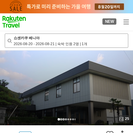
to
top
page
NEW
쇼센카쿠 베니야
2026-08-20
-
2026-08-21
|
숙박 인원 2명
|
1개
25