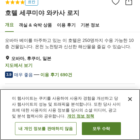
료칸
호텔 세쿠미야 와카사 로지
개요
객실 & 숙박 상품
이용 후기
기본 정보
오바마 베이를 마주하고 있는 이 호텔은 250명까지 수용 가능한 10
층 건물입니다. 온천 노천탕과 신선한 해산물을 즐길 수 있습니다.
오바마, 후쿠이, 일본
지도에서 보기
매우 좋음
이용 후기
690
건
3.9
숙소 편의 시설/서비스
이 웹사이트는 쿠키를 사용하여 사용자 경험을 개선하고 당
주차장
사우나
사 웹사이트의 성능 및 트래픽을 분석합니다. 또한 당사 사이
스파 / 미용실
레스토랑
트에 대한 사용자의 사용 정보를 당사의 소셜 미디어, 광고
및 분석 협력사와 공유합니다.
개인 정보 정책
홈
일본
후쿠이
오바마
호텔 세쿠미야 와카사 로지
내 개인 정보를 판매하지 않음
모두 수락
객실 보기