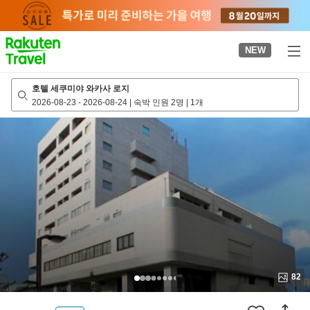
to
top
page
NEW
호텔 세쿠미야 와카사 로지
2026-08-23
-
2026-08-24
|
숙박 인원 2명
|
1개
82