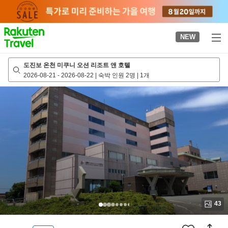
to
top
page
NEW
도진보 온천 미쿠니 오션 리조트 앤 호텔
2026-08-21
-
2026-08-22
|
숙박 인원 2명
|
1개
43