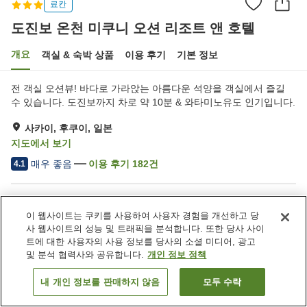
료칸
도진보 온천 미쿠니 오션 리조트 앤 호텔
개요
객실 & 숙박 상품
이용 후기
기본 정보
전 객실 오션뷰! 바다로 가라앉는 아름다운 석양을 객실에서 즐길
수 있습니다. 도진보까지 차로 약 10분 & 와타미노유도 인기입니다.
사카이, 후쿠이, 일본
지도에서 보기
매우 좋음
이용 후기
182
건
4.1
숙소 편의 시설/서비스
이 웹사이트는 쿠키를 사용하여 사용자 경험을 개선하고 당
주차장
사우나
사 웹사이트의 성능 및 트래픽을 분석합니다. 또한 당사 사이
스파 / 미용실
라운지
트에 대한 사용자의 사용 정보를 당사의 소셜 미디어, 광고
및 분석 협력사와 공유합니다.
개인 정보 정책
홈
일본
후쿠이
사카이
내 개인 정보를 판매하지 않음
모두 수락
객실 보기
도진보 온천 미쿠니 오션 리조트 앤 호텔