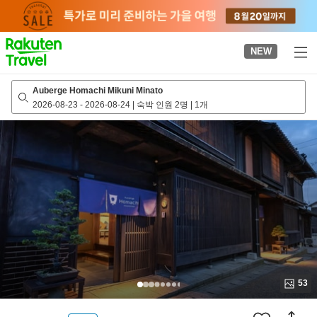
to
top
page
NEW
Auberge Homachi Mikuni Minato
2026-08-23
-
2026-08-24
|
숙박 인원 2명
|
1개
53