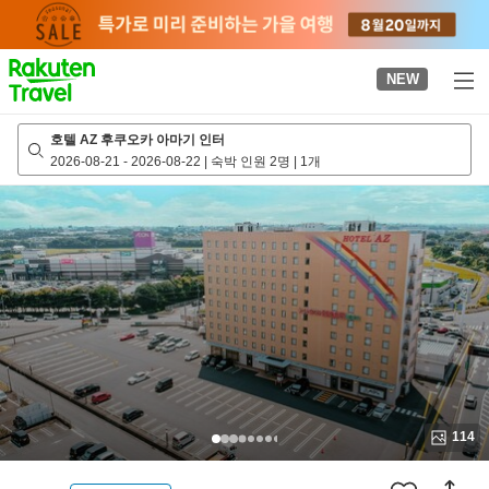
to
top
page
NEW
호텔 AZ 후쿠오카 아마기 인터
2026-08-21
-
2026-08-22
|
숙박 인원 2명
|
1개
114