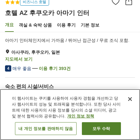
비즈니스 호텔
호텔 AZ 후쿠오카 아마기 인터
개요
객실 & 숙박 상품
이용 후기
기본 정보
아마기 인터체인지에서 가까움 / 뛰어난 접근성 / 무료 조식 포함.
아사쿠라, 후쿠오카, 일본
지도에서 보기
매우 좋음
이용 후기
393
건
4
숙소 편의 시설/서비스
주차장
레스토랑
이 웹사이트는 쿠키를 사용하여 사용자 경험을 개선하고 당
자동판매기
상점
사 웹사이트의 성능 및 트래픽을 분석합니다. 또한 당사 사이
트에 대한 사용자의 사용 정보를 당사의 소셜 미디어, 광고
및 분석 협력사와 공유합니다.
개인 정보 정책
홈
일본
후쿠오카
아사쿠라
호텔 AZ 후쿠오카 아마기 인터
내 개인 정보를 판매하지 않음
모두 수락
객실 보기