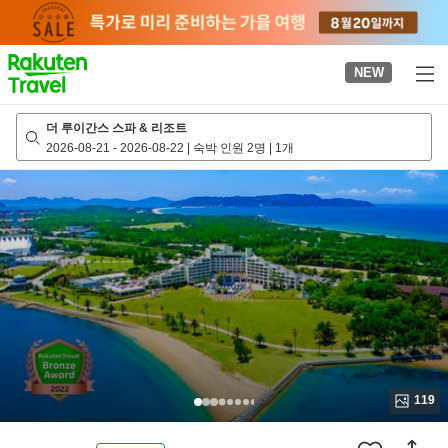
to
top
page
NEW
더 루이간스 스파 & 리조트
2026-08-21
-
2026-08-22
|
숙박 인원 2명
|
1개
119