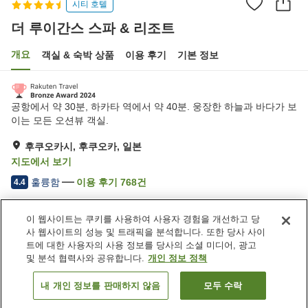
시티 호텔
더 루이간스 스파 & 리조트
개요
객실 & 숙박 상품
이용 후기
기본 정보
공항에서 약 30분, 하카타 역에서 약 40분. 웅장한 하늘과 바다가 보
이는 모든 오션뷰 객실.
후쿠오카시, 후쿠오카, 일본
지도에서 보기
훌륭함
이용 후기
768
건
4.4
이 웹사이트는 쿠키를 사용하여 사용자 경험을 개선하고 당
숙소 편의 시설/서비스
사 웹사이트의 성능 및 트래픽을 분석합니다. 또한 당사 사이
송영 서비스
택배
트에 대한 사용자의 사용 정보를 당사의 소셜 미디어, 광고
드라이클리닝
룸서비스
및 분석 협력사와 공유합니다.
개인 정보 정책
내 개인 정보를 판매하지 않음
모두 수락
객실 보기
홈
일본
후쿠오카
후쿠오카시
더 루이간스 스파 & 리조트