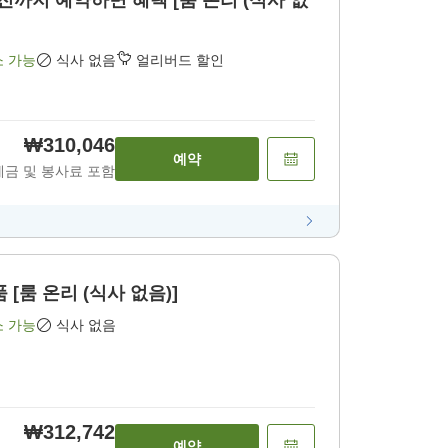
 전까지 예약하면 혜택 [룸 온리 (식사 없
소 가능
식사 없음
얼리버드 할인
₩310,046
예약
세금 및 봉사료 포함
[룸 온리 (식사 없음)]
소 가능
식사 없음
₩312,742
예약