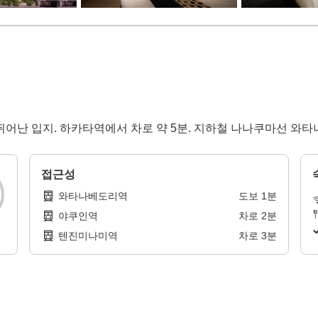
어난 입지. 하카타역에서 차로 약 5분. 지하철 나나쿠마선 와타
접근성
와타나베도리역
도보
1
분
야쿠인역
차로
2
분
텐진미나미역
차로
3
분