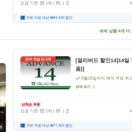
요금 기준:
1
박
|
|
쿠폰 적용 대상
₩84,440
할인
숙박 상품
4
개 더
잔여 객실 단
4
개
[얼리버드 할인14]14일
음)]
8월18일
까지 예약 무료 취
상세 보기
선착순 쿠폰
요금 기준:
1
박
|
|
쿠폰 적용 대상
₩77,403
할인
5