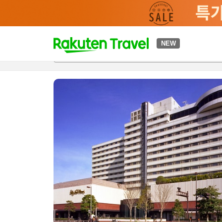
t
NEW
개요
객실 & 숙박 상품
이용 후기
하이라이트
편의 시설/
o
p
P
a
g
e
_
s
e
a
r
c
h