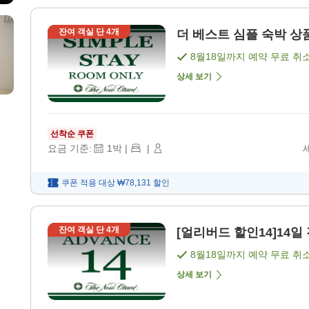
잔여 객실 단
4
개
더 베스트 심플 숙박 상품 
8월18일
까지 예약 무료 취
상세 보기
선착순 쿠폰
요금 기준:
1
박
|
|
쿠폰 적용 대상
₩78,131
할인
잔여 객실 단
4
개
[얼리버드 할인14]14일
8월18일
까지 예약 무료 취
상세 보기