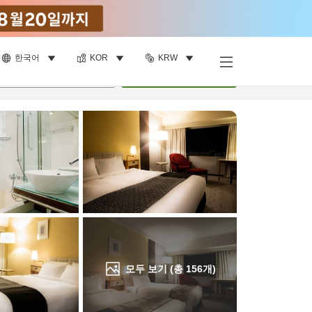
한국어
KOR
KRW
객실 보기
명
•
객실
1
개
검색
모두 보기 (총
156
개)