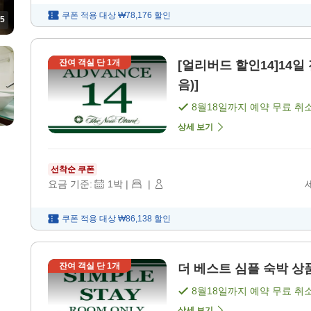
쿠폰 적용 대상
₩78,176
할인
5
잔여 객실 단
1
개
[얼리버드 할인14]14일
음)]
8월18일
까지 예약 무료 취
상세 보기
선착순 쿠폰
요금 기준:
1
박
|
|
쿠폰 적용 대상
₩86,138
할인
잔여 객실 단
1
개
더 베스트 심플 숙박 상품 
8월18일
까지 예약 무료 취
상세 보기