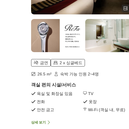
금연
2 x 싱글베드
26.5 m²
숙박 가능 인원 2~4명
객실 편의 시설/서비스
욕실 및 화장실 있음
TV
전화
옷장
안전 금고
Wi-Fi (객실 내, 무료)
상세 보기