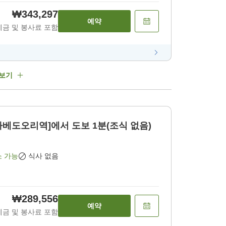
₩343,297
예약
세금 및 봉사료 포함
 보기
타나베도오리역]에서 도보 1분(조식 없음)
소 가능
식사 없음
₩289,556
예약
세금 및 봉사료 포함