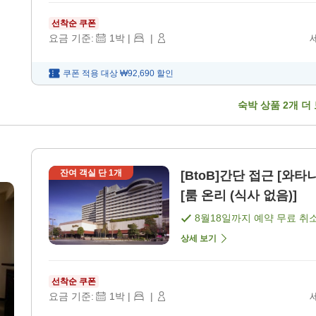
선착순 쿠폰
요금 기준:
1
박
|
|
쿠폰 적용 대상
₩92,690
할인
숙박 상품
2
개 더
잔여 객실 단
1
개
[BtoB]간단 접근 [와
[룸 온리 (식사 없음)]
8월18일
까지 예약 무료 취
상세 보기
선착순 쿠폰
요금 기준:
1
박
|
|