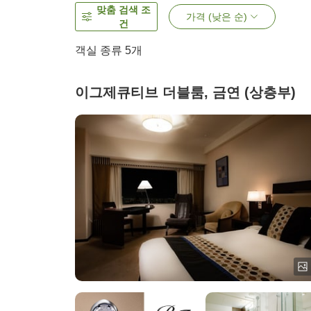
맞춤 검색 조
가격 (낮은 순)
건
객실 종류
5
개
이그제큐티브 더블룸, 금연 (상층부)