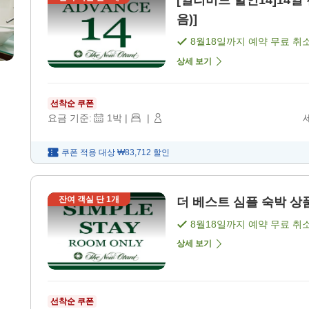
[얼리버드 할인14]14일
음)]
8월18일
까지 예약 무료 취
상세 보기
선착순 쿠폰
요금 기준:
1
박
|
|
쿠폰 적용 대상
₩83,712
할인
잔여 객실 단
1
개
더 베스트 심플 숙박 상품 
8월18일
까지 예약 무료 취
상세 보기
선착순 쿠폰