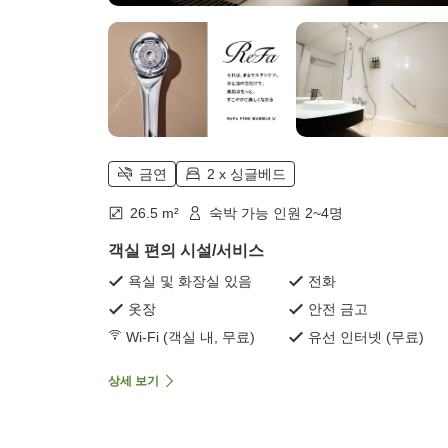
금연
2 x 싱글베드
26.5 m²
숙박 가능 인원 2~4명
객실 편의 시설/서비스
욕실 및 화장실 있음
전화
옷장
안전 금고
Wi-Fi (객실 내, 무료)
유선 인터넷 (무료)
상세 보기