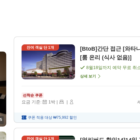
잔여 객실 단
1
개
[BtoB]간단 접근 [와
[룸 온리 (식사 없음)]
8월18일
까지 예약 무료 취
상세 보기
선착순 쿠폰
요금 기준:
1
박
|
|
쿠폰 적용 대상
₩75,992
할인
5
잔여 객실 단
1
개