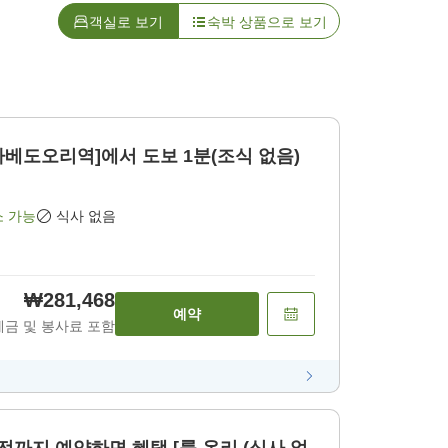
객실로 보기
숙박 상품으로 보기
타나베도오리역]에서 도보 1분(조식 없음)
소 가능
식사 없음
₩281,468
예약
세금 및 봉사료 포함