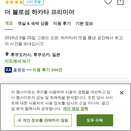
시티 호텔
더 블로섬 하카타 프리미어
개요
객실 & 숙박 상품
이용 후기
기본 정보
2019년 9월 25일 그랜드 오픈. 하카타의 멋을 뽐낸 공간에서 최고
의 시간을 보내십시오.
후쿠오카시, 후쿠오카, 일본
지도에서 보기
훌륭함
이용 후기
344
건
4.4
숙소 편의 시설/서비스
이 웹사이트는 쿠키를 사용하여 사용자 경험을 개선하고 당
주차장
사우나
사 웹사이트의 성능 및 트래픽을 분석합니다. 또한 당사 사이
피트니스 클럽 / 헬스장
레스토랑
트에 대한 사용자의 사용 정보를 당사의 소셜 미디어, 광고
및 분석 협력사와 공유합니다.
개인 정보 정책
홈
일본
후쿠오카
후쿠오카시
더 블로섬 하카타 프리미어
내 개인 정보를 판매하지 않음
모두 수락
객실 보기