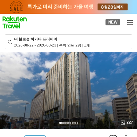
to
top
page
NEW
더 블로섬 하카타 프리미어
2026-08-22
-
2026-08-23
|
숙박 인원 2명
|
1개
227