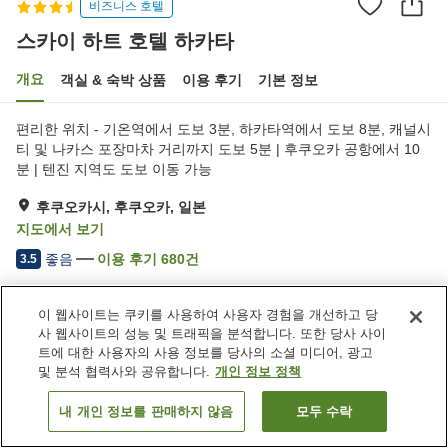
비즈니스 호텔
스카이 하트 호텔 하카타
개요
객실 & 숙박 상품
이용 후기
기본 정보
편리한 위치 - 기온역에서 도보 3분, 하카타역에서 도보 8분, 캐널시
티 및 나카스 포장마차 거리까지 도보 5분 | 후쿠오카 공항에서 10
분 | 텐진 지역도 도보 이동 가능
후쿠오카시, 후쿠오카, 일본
지도에서 보기
좋음
이용 후기
680
건
3.5
이 웹사이트는 쿠키를 사용하여 사용자 경험을 개선하고 당
숙소 편의 시설/서비스
사 웹사이트의 성능 및 트래픽을 분석합니다. 또한 당사 사이
주차장
스파 / 미용실
트에 대한 사용자의 사용 정보를 당사의 소셜 미디어, 광고
레스토랑
자동판매기
및 분석 협력사와 공유합니다.
개인 정보 정책
내 개인 정보를 판매하지 않음
모두 수락
객실 보기
홈
일본
후쿠오카
후쿠오카시
스카이 하트 호텔 하카타