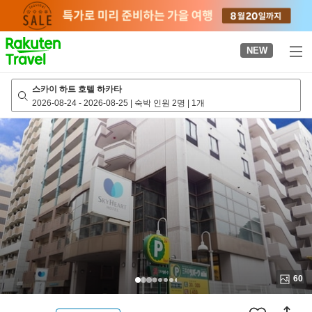
to
top
page
NEW
스카이 하트 호텔 하카타
2026-08-24
-
2026-08-25
|
숙박 인원 2명
|
1개
60