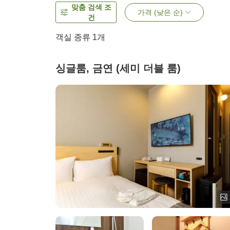
맞춤 검색 조
가격 (낮은 순)
건
객실 종류 1개
싱글룸, 금연 (세미 더블 룸)