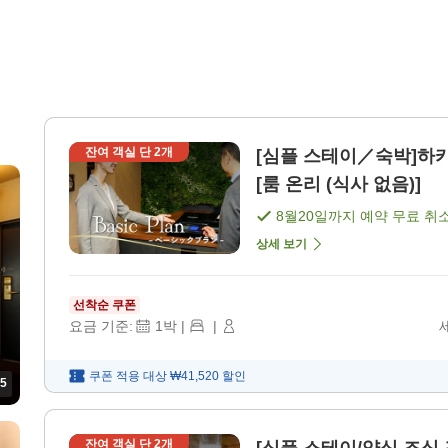
잔여 객실 단
2
개
[심플 스테이／숙박]하카
[룸 온리 (식사 없음)]
8월20일
까지 예약 무료 취
상세 보기
선착순 쿠폰
요금 기준:
1
박
|
|
쿠폰 적용 대상
₩41,520
할인
5
잔여 객실 단
2
개