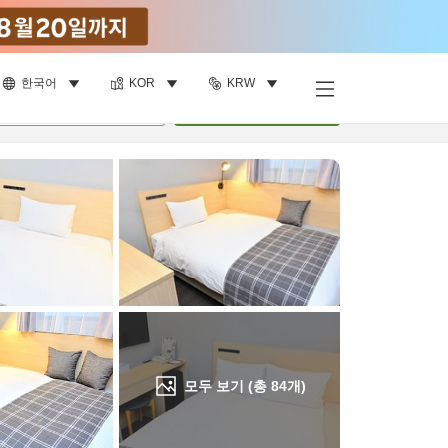
한국어
KOR
KRW
객실 보기
명
•
객실
1
개
검색
모두 보기 (총
84
개)