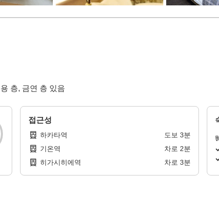
용 층, 금연 층 있음
접근성
하카타역
도보
3
분
기온역
차로
2
분
히가시히에역
차로
3
분