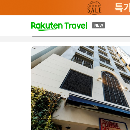
t
NEW
개요
객실 & 숙박 상품
이용 후기
하이라이트
편의 시설/
o
p
P
a
g
e
_
s
e
a
r
c
h