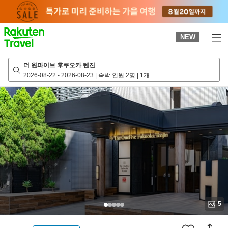
to
top
page
NEW
더 원파이브 후쿠오카 텐진
2026-08-22
-
2026-08-23
|
숙박 인원 2명
|
1개
5