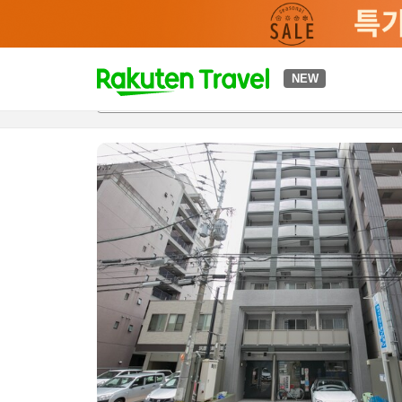
t
NEW
개요
객실 & 숙박 상품
이용 후기
편의 시설/서비스
o
p
P
a
g
e
_
s
e
a
r
c
h