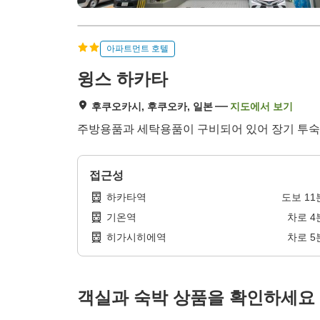
아파트먼트 호텔
윙스 하카타
후쿠오카시, 후쿠오카, 일본
지도에서 보기
주방용품과 세탁용품이 구비되어 있어 장기 투숙
접근성
하카타역
도보
11
기온역
차로
4
히가시히에역
차로
5
객실과 숙박 상품을 확인하세요