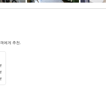
객에게 추천.
분
분
분