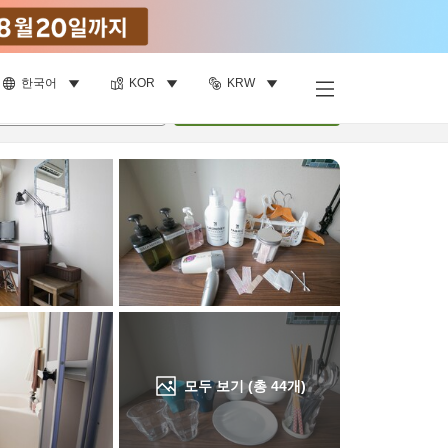
한국어
KOR
KRW
객실 보기
명
•
객실
1
개
검색
모두 보기 (총
44
개)