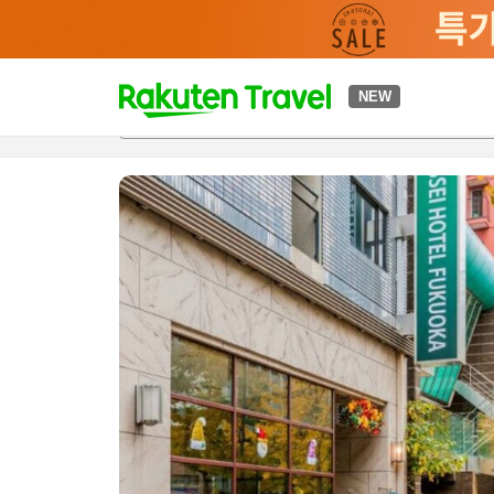
t
NEW
개요
객실 & 숙박 상품
이용 후기
하이라이트
편의 시설/
o
p
P
a
g
e
_
s
e
a
r
c
h