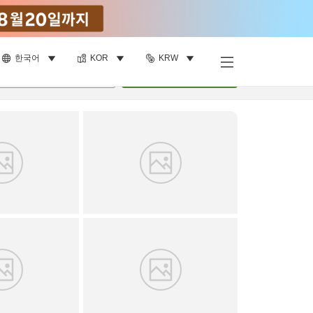
한국어
KOR
KRW
객실 보기
명
•
객실
1
개
검색