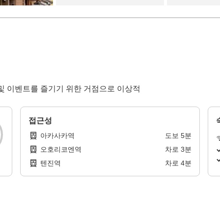
서트 및 이벤트를 즐기기 위한 거점으로 이상적
접근성
아카사카역
도보
5
분
오호리코엔역
차로
3
분
텐진역
차로
4
분