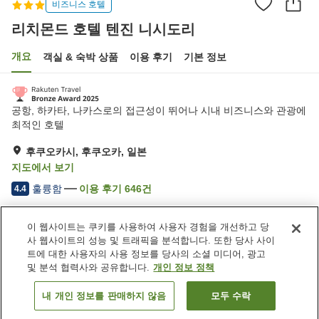
비즈니스 호텔
리치몬드 호텔 텐진 니시도리
개요
객실 & 숙박 상품
이용 후기
기본 정보
공항, 하카타, 나카스로의 접근성이 뛰어나 시내 비즈니스와 관광에
최적인 호텔
후쿠오카시, 후쿠오카, 일본
지도에서 보기
훌륭함
이용 후기
646
건
4.4
이 웹사이트는 쿠키를 사용하여 사용자 경험을 개선하고 당
숙소 편의 시설/서비스
사 웹사이트의 성능 및 트래픽을 분석합니다. 또한 당사 사이
Wi-Fi
스파 / 미용실
트에 대한 사용자의 사용 정보를 당사의 소셜 미디어, 광고
레스토랑
자동판매기
및 분석 협력사와 공유합니다.
개인 정보 정책
내 개인 정보를 판매하지 않음
모두 수락
객실 보기
홈
일본
후쿠오카
후쿠오카시
리치몬드 호텔 텐진 니시도리