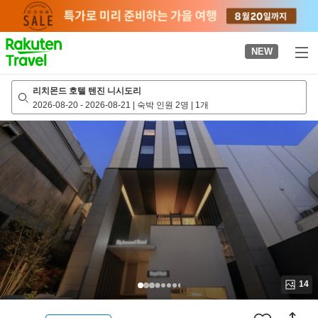
to
top
page
NEW
리치몬드 호텔 텐진 니시도리
2026-08-20
-
2026-08-21
|
숙박 인원 2명
|
1개
14