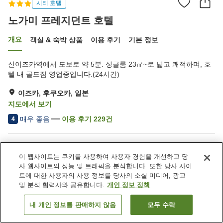
시티 호텔
노가미 프레지던트 호텔
개요
객실 & 숙박 상품
이용 후기
기본 정보
신이즈카역에서 도보로 약 5분. 싱글룸 23㎡~로 넓고 쾌적하며, 호
텔 내 골드짐 영업중입니다.(24시간)
이즈카, 후쿠오카, 일본
지도에서 보기
매우 좋음
이용 후기
229
건
4
숙소 편의 시설/서비스
이 웹사이트는 쿠키를 사용하여 사용자 경험을 개선하고 당
주차장
피트니스 클럽 / 헬스장
사 웹사이트의 성능 및 트래픽을 분석합니다. 또한 당사 사이
레스토랑
카페
트에 대한 사용자의 사용 정보를 당사의 소셜 미디어, 광고
및 분석 협력사와 공유합니다.
개인 정보 정책
홈
일본
후쿠오카
이즈카
노가미 프레지던트 호텔
내 개인 정보를 판매하지 않음
모두 수락
객실 보기