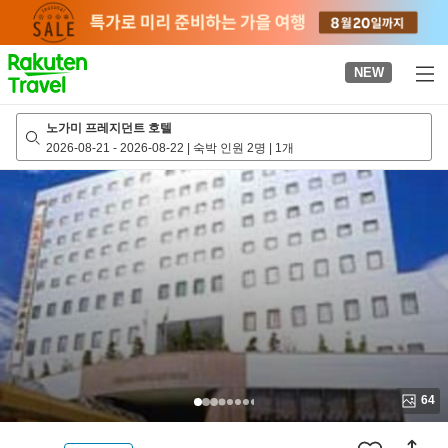
to
top
page
NEW
노가미 프레지던트 호텔
2026-08-21
-
2026-08-22
|
숙박 인원 2명
|
1개
64