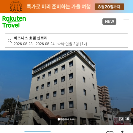
to
top
page
NEW
비즈니스 호텔 센트리
2026-08-23
-
2026-08-24
|
숙박 인원 2명
|
1개
10