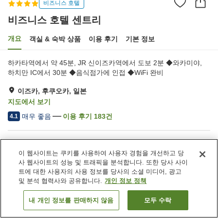
비즈니스 호텔
비즈니스 호텔 센트리
개요
객실 & 숙박 상품
이용 후기
기본 정보
하카타역에서 약 45분, JR 신이즈카역에서 도보 2분 ◆와카미야,
하치만 IC에서 30분 ◆음식점가에 인접 ◆WiFi 완비
이즈카, 후쿠오카, 일본
지도에서 보기
매우 좋음
이용 후기
183
건
4.1
숙소 편의 시설/서비스
이 웹사이트는 쿠키를 사용하여 사용자 경험을 개선하고 당
주차장
레스토랑
사 웹사이트의 성능 및 트래픽을 분석합니다. 또한 당사 사이
자동판매기
택배
트에 대한 사용자의 사용 정보를 당사의 소셜 미디어, 광고
및 분석 협력사와 공유합니다.
개인 정보 정책
홈
일본
후쿠오카
이즈카
비즈니스 호텔 센트리
내 개인 정보를 판매하지 않음
모두 수락
객실 보기