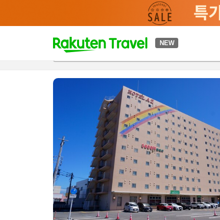
t
NEW
개요
객실 & 숙박 상품
이용 후기
편의 시설/서비스
o
p
P
a
g
e
_
s
e
a
r
c
h