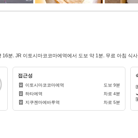
16분. JR 이토시마코코마에역에서 도보 약 1분. 무료 아침 식사
접근성
이토시마코코마에역
도보
9
분
하타에역
차로
4
분
지쿠젠마에바루역
차로
5
분