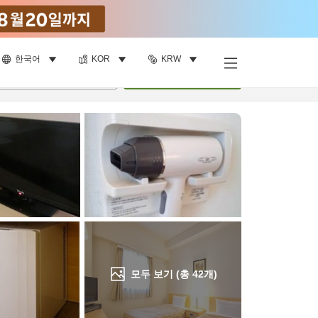
한국어
KOR
KRW
객실 보기
명
•
객실
1
개
검색
모두 보기 (총
42
개)