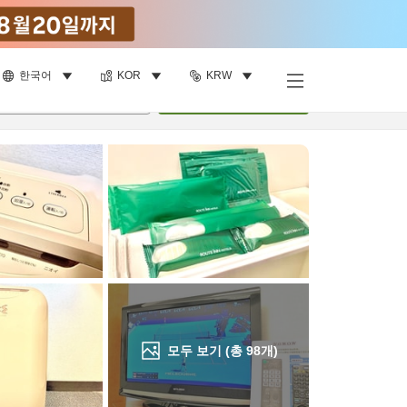
한국어
KOR
KRW
객실 보기
명
•
객실
1
개
검색
모두 보기 (총
98
개)