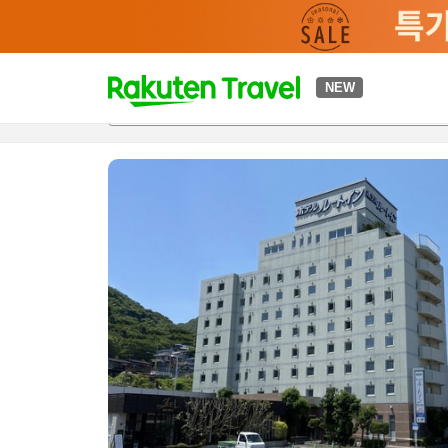
t
NEW
개요
객실 & 숙박 상품
이용 후기
하이라이트
편의 시설/
o
p
P
a
g
e
_
s
e
a
r
c
h