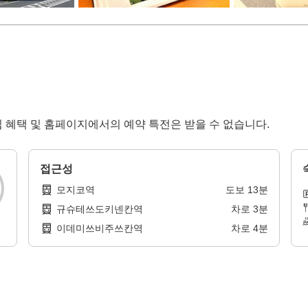
 혜택 및 홈페이지에서의 예약 특전은 받을 수 없습니다.
접근성
모지코역
도보
13
분
규슈테쓰도키넨칸역
차로
3
분
이데미쓰비주쓰칸역
차로
4
분