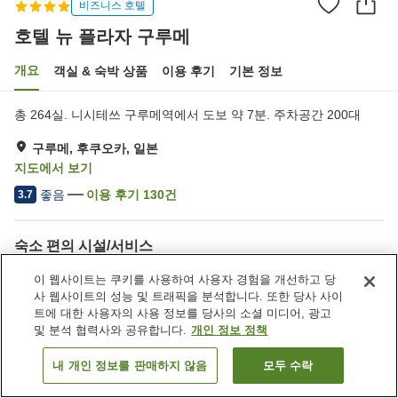
비즈니스 호텔
호텔 뉴 플라자 구루메
개요
객실 & 숙박 상품
이용 후기
기본 정보
총 264실. 니시테쓰 구루메역에서 도보 약 7분. 주차공간 200대
구루메, 후쿠오카, 일본
지도에서 보기
좋음
이용 후기
130
건
3.7
숙소 편의 시설/서비스
주차장
스파 / 미용실
이 웹사이트는 쿠키를 사용하여 사용자 경험을 개선하고 당
레스토랑
카페
사 웹사이트의 성능 및 트래픽을 분석합니다. 또한 당사 사이
트에 대한 사용자의 사용 정보를 당사의 소셜 미디어, 광고
및 분석 협력사와 공유합니다.
개인 정보 정책
홈
일본
후쿠오카
구루메
호텔 뉴 플라자 구루메
내 개인 정보를 판매하지 않음
모두 수락
객실 보기