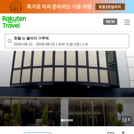
to
top
page
NEW
호텔 뉴 플라자 구루메
2026-08-21
-
2026-08-22
|
숙박 인원 2명
|
1개
5