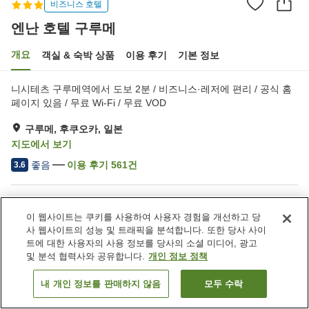
비즈니스 호텔
엔난 호텔 구루메
개요
객실 & 숙박 상품
이용 후기
기본 정보
니시테츠 구루메역에서 도보 2분 / 비즈니스·레저에 편리 / 공식 홈
페이지 있음 / 무료 Wi-Fi / 무료 VOD
구루메, 후쿠오카, 일본
지도에서 보기
좋음
이용 후기
561
건
3.6
숙소 편의 시설/서비스
이 웹사이트는 쿠키를 사용하여 사용자 경험을 개선하고 당
Wi-Fi
역에서 도보 5분
사 웹사이트의 성능 및 트래픽을 분석합니다. 또한 당사 사이
스파 / 미용실
자동판매기
트에 대한 사용자의 사용 정보를 당사의 소셜 미디어, 광고
및 분석 협력사와 공유합니다.
개인 정보 정책
홈
일본
후쿠오카
구루메
엔난 호텔 구루메
내 개인 정보를 판매하지 않음
모두 수락
객실 보기