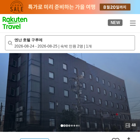
to
top
page
NEW
엔난 호텔 구루메
2026-08-24
-
2026-08-25
|
숙박 인원 2명
|
1개
48