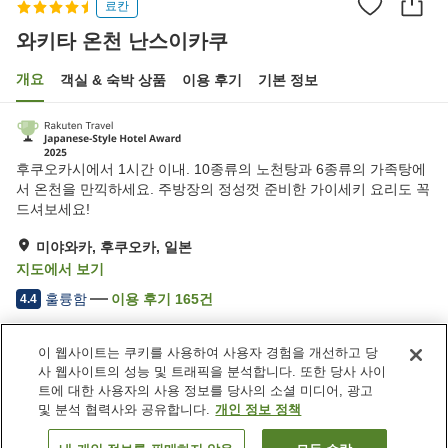
료칸
와키타 온천 난스이카쿠
개요
객실 & 숙박 상품
이용 후기
기본 정보
후쿠오카시에서 1시간 이내. 10종류의 노천탕과 6종류의 가족탕에
서 온천을 만끽하세요. 주방장의 정성껏 준비한 가이세키 요리도 꼭
드셔보세요!
미야와카, 후쿠오카, 일본
지도에서 보기
훌륭함
이용 후기
165
건
4.4
이 웹사이트는 쿠키를 사용하여 사용자 경험을 개선하고 당
숙소 편의 시설/서비스
사 웹사이트의 성능 및 트래픽을 분석합니다. 또한 당사 사이
주차장
사우나
트에 대한 사용자의 사용 정보를 당사의 소셜 미디어, 광고
스파 / 미용실
레스토랑
및 분석 협력사와 공유합니다.
개인 정보 정책