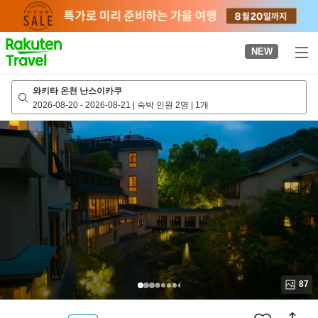
to
top
page
NEW
와키타 온천 난스이카쿠
2026-08-20
-
2026-08-21
|
숙박 인원 2명
|
1개
87