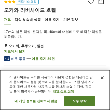
비즈니스 호텔
오카와 리버사이드 호텔
개요
객실 & 숙박 상품
이용 후기
기본 정보
17㎡의 넓은 객실, 전객실 폭140cm의 더블베드로 쾌적한 객실을
제공합니다.
오카와, 후쿠오카, 일본
지도에서 보기
매우 좋음
이용 후기
89
건
4.1
숙소 편의 시설/서비스
이 웹사이트는 쿠키를 사용하여 사용자 경험을 개선하고 당
주차장
스파 / 미용실
사 웹사이트의 성능 및 트래픽을 분석합니다. 또한 당사 사이
자동판매기
회의실
트에 대한 사용자의 사용 정보를 당사의 소셜 미디어, 광고
및 분석 협력사와 공유합니다.
개인 정보 정책
홈
일본
후쿠오카
오카와
오카와 리버사이드 호텔
내 개인 정보를 판매하지 않음
모두 수락
객실 보기