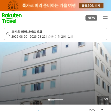
to
top
page
NEW
오카와 리버사이드 호텔
2026-08-20
-
2026-08-21
|
숙박 인원 2명
|
1개
59