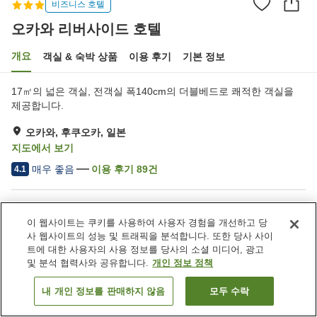
비즈니스 호텔
오카와 리버사이드 호텔
개요
객실 & 숙박 상품
이용 후기
기본 정보
17㎡의 넓은 객실, 전객실 폭140cm의 더블베드로 쾌적한 객실을
제공합니다.
오카와, 후쿠오카, 일본
지도에서 보기
매우 좋음
이용 후기
89
건
4.1
숙소 편의 시설/서비스
이 웹사이트는 쿠키를 사용하여 사용자 경험을 개선하고 당
주차장
스파 / 미용실
사 웹사이트의 성능 및 트래픽을 분석합니다. 또한 당사 사이
자동판매기
회의실
트에 대한 사용자의 사용 정보를 당사의 소셜 미디어, 광고
및 분석 협력사와 공유합니다.
개인 정보 정책
홈
일본
후쿠오카
오카와
오카와 리버사이드 호텔
내 개인 정보를 판매하지 않음
모두 수락
객실 보기