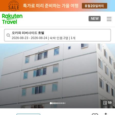
to
top
page
NEW
오카와 리버사이드 호텔
2026-08-23
-
2026-08-24
|
숙박 인원 2명
|
1개
59