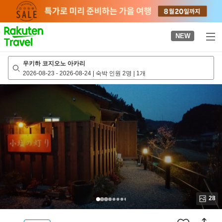
to
top
page
NEW
우키하 코지오노 아카리
2026-08-23
-
2026-08-24
|
숙박 인원 2명
|
1개
28