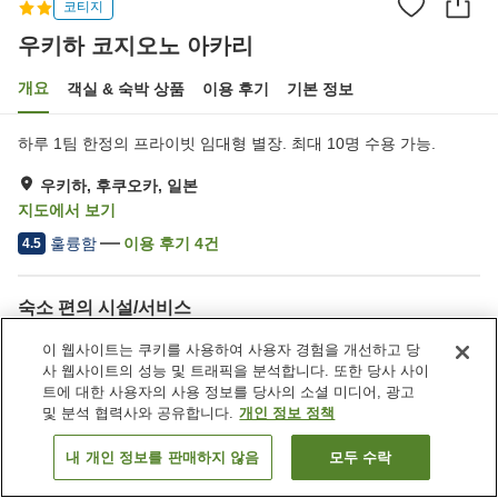
코티지
우키하 코지오노 아카리
개요
객실 & 숙박 상품
이용 후기
기본 정보
하루 1팀 한정의 프라이빗 임대형 별장. 최대 10명 수용 가능.
우키하, 후쿠오카, 일본
지도에서 보기
훌륭함
이용 후기
4
건
4.5
숙소 편의 시설/서비스
주차장
제트 욕조
이 웹사이트는 쿠키를 사용하여 사용자 경험을 개선하고 당
공용 부엌
사 웹사이트의 성능 및 트래픽을 분석합니다. 또한 당사 사이
트에 대한 사용자의 사용 정보를 당사의 소셜 미디어, 광고
및 분석 협력사와 공유합니다.
개인 정보 정책
홈
일본
후쿠오카
우키하
우키하 코지오노 아카리
내 개인 정보를 판매하지 않음
모두 수락
객실 보기