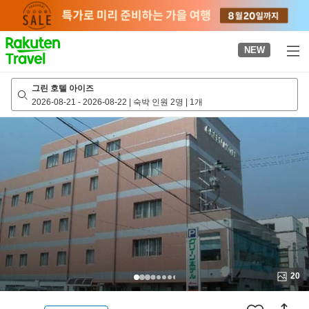
to
top
page
NEW
그린 호텔 아이즈
2026-08-21
-
2026-08-22
|
숙박 인원 2명
|
1개
20