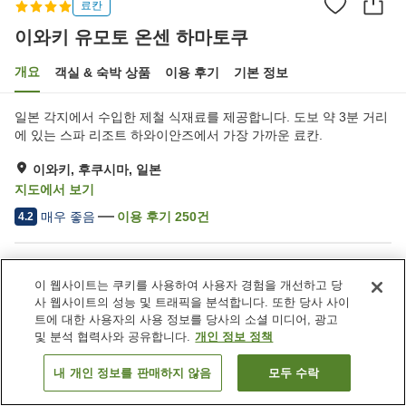
료칸
이와키 유모토 온센 하마토쿠
개요
객실 & 숙박 상품
이용 후기
기본 정보
일본 각지에서 수입한 제철 식재료를 제공합니다. 도보 약 3분 거리
에 있는 스파 리조트 하와이안즈에서 가장 가까운 료칸.
이와키, 후쿠시마, 일본
지도에서 보기
매우 좋음
이용 후기
250
건
4.2
숙소 편의 시설/서비스
이 웹사이트는 쿠키를 사용하여 사용자 경험을 개선하고 당
건물 내에 온천 있음
지정된 흡연 공간
사 웹사이트의 성능 및 트래픽을 분석합니다. 또한 당사 사이
자동판매기
상점
트에 대한 사용자의 사용 정보를 당사의 소셜 미디어, 광고
및 분석 협력사와 공유합니다.
개인 정보 정책
홈
일본
후쿠시마
이와키
이와키 유모토 온센 하마토쿠
내 개인 정보를 판매하지 않음
모두 수락
객실 보기