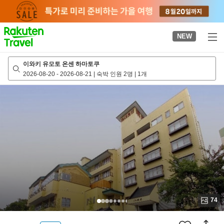
to
top
page
NEW
이와키 유모토 온센 하마토쿠
2026-08-20
-
2026-08-21
|
숙박 인원 2명
|
1개
74