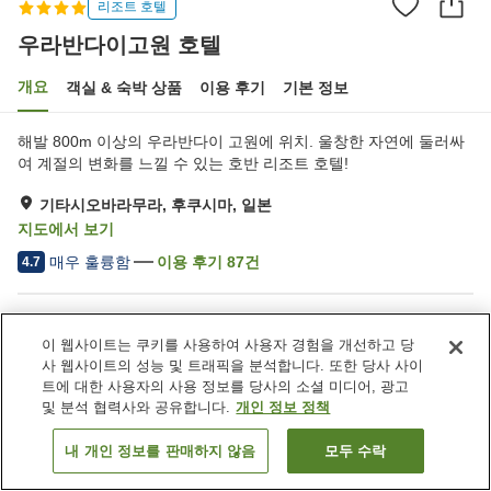
리조트 호텔
우라반다이고원 호텔
개요
객실 & 숙박 상품
이용 후기
기본 정보
해발 800m 이상의 우라반다이 고원에 위치. 울창한 자연에 둘러싸
여 계절의 변화를 느낄 수 있는 호반 리조트 호텔!
기타시오바라무라, 후쿠시마, 일본
지도에서 보기
매우 훌륭함
이용 후기
87
건
4.7
숙소 편의 시설/서비스
이 웹사이트는 쿠키를 사용하여 사용자 경험을 개선하고 당
주차장
레스토랑
사 웹사이트의 성능 및 트래픽을 분석합니다. 또한 당사 사이
라운지
바
트에 대한 사용자의 사용 정보를 당사의 소셜 미디어, 광고
및 분석 협력사와 공유합니다.
개인 정보 정책
홈
일본
후쿠시마
기타시오바라무라
우라반다이고원 호텔
내 개인 정보를 판매하지 않음
모두 수락
객실 보기