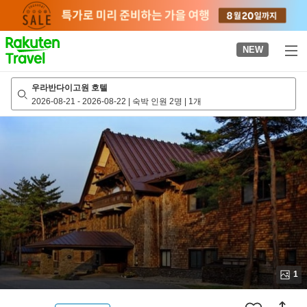
to
top
page
NEW
우라반다이고원 호텔
2026-08-21
-
2026-08-22
|
숙박 인원 2명
|
1개
1